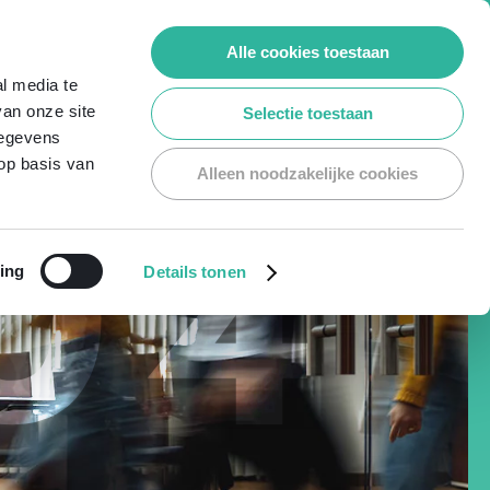
Alle cookies toestaan
FR
l media te
van onze site
Selectie toestaan
gegevens
op basis van
Alleen noodzakelijke cookies
04
ing
Details tonen