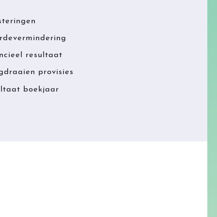
steringen
devermindering
ncieel resultaat
gdraaien provisies
ltaat boekjaar