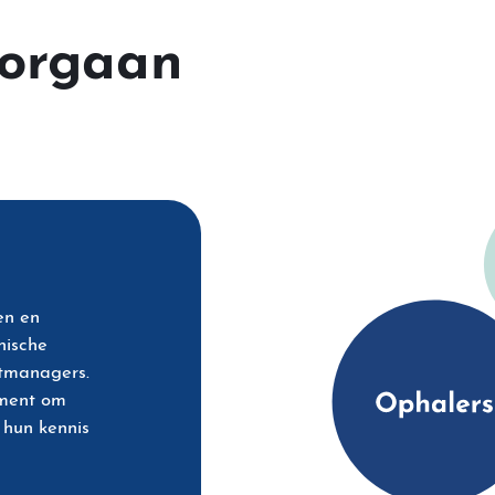
sorgaan
en en
nische
ctmanagers.
ement om
 hun kennis