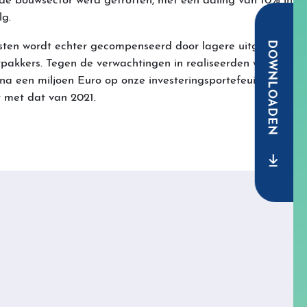
l de bouwsector werd getroffen, met een daling van 10% in
lg.
DOWNLOADEN
sten wordt echter gecompenseerd door lagere uitgaven
pakkers. Tegen de verwachtingen in realiseerden we ook
a een miljoen Euro op onze investeringsportefeuille, een
 met dat van 2021.